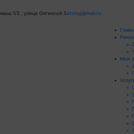
мыш 1/2 , улица Олтинсой 5
otolog@mail.ru
Главн
Ринох
Мои 
Услуг