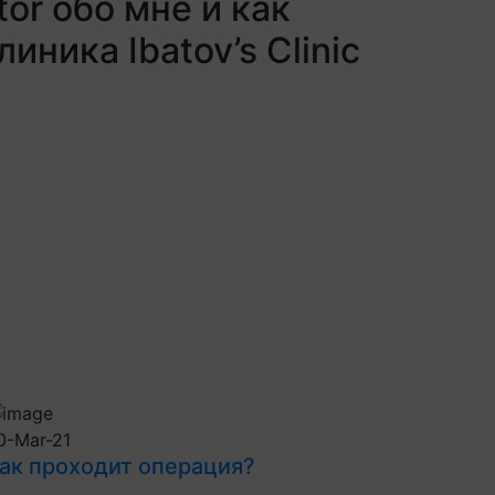
or обо мне и как
иника Ibatov’s Clinic
0-Mar-21
ак проходит операция?