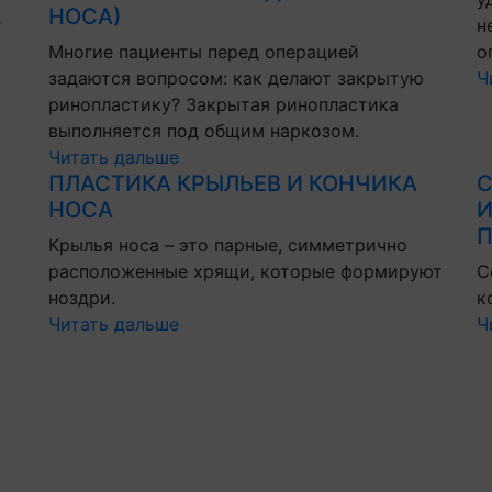
НОСА)
т
н
Многие пациенты перед операцией
о
задаются вопросом: как делают закрытую
Ч
ринопластику? Закрытая ринопластика
выполняется под общим наркозом.
Читать дальше
ПЛАСТИКА КРЫЛЬЕВ И КОНЧИКА
С
НОСА
И
П
Крылья носа – это парные, симметрично
расположенные хрящи, которые формируют
С
ноздри.
к
Читать дальше
Ч