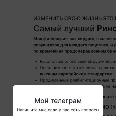
ИЗМЕНИТЬ СВОЮ ЖИЗНЬ ЭТО
Самый лучший
Рин
Моя философия, как хирурга, заключае
результатов для каждого пациента, и 
по времени на предоперационном бри
Высокотехнологичные хирургически
Операционное (в том числе наркоз
высшим европейским стандартам;
Продуманные реабилитационные пр
послеоперационное медицинское н
Самый лучший ринохирург
Позвоните
Мой телеграм
ИЗМЕНИТЬ СВОЮ Ж
Напишите мне если у вас есть вопросы