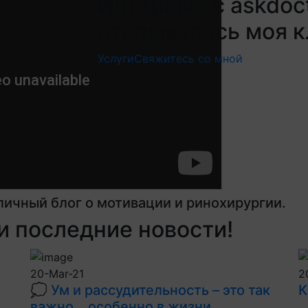
Интервью с askdoct
открывалась моя кл
Услуги
Свяжитесь со мной
личный блог о мотивации и ринохирургии.
 последние новости!
20-Mar-21
2
💭 Ум и рассудительность – это так
К
важно… особенно в жизни