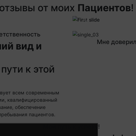
отзывы от моих
Пациентов
!
Next
Previous
Next
ветственность
Мне доверил
ий вид и
пути к этой
твует всем современным
ии, квалифицированный
ание, обеспечение
пребывания пациентов.
Мой путь к успеху!