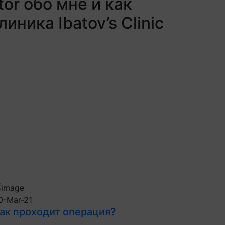
or обо мне и как
иника Ibatov’s Clinic
0-Mar-21
ак проходит операция?