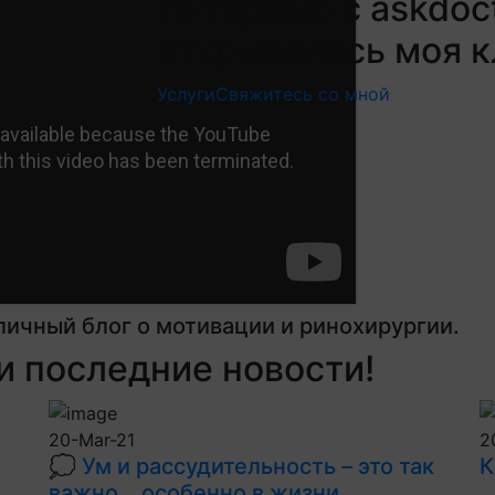
Интервью с askdoct
открывалась моя кл
Услуги
Свяжитесь со мной
личный блог о мотивации и ринохирургии.
 последние новости!
20-Mar-21
2
💭 Ум и рассудительность – это так
К
важно… особенно в жизни