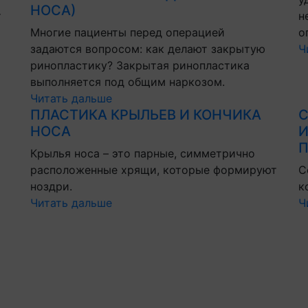
НОСА)
т
н
Многие пациенты перед операцией
о
задаются вопросом: как делают закрытую
Ч
ринопластику? Закрытая ринопластика
выполняется под общим наркозом.
Читать дальше
ПЛАСТИКА КРЫЛЬЕВ И КОНЧИКА
С
НОСА
И
П
Крылья носа – это парные, симметрично
расположенные хрящи, которые формируют
С
ноздри.
к
Читать дальше
Ч