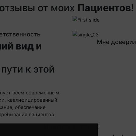
отзывы от моих
Пациентов
!
Next
Previous
Next
ветственность
Мне доверил
ий вид и
пути к этой
твует всем современным
ии, квалифицированный
ание, обеспечение
пребывания пациентов.
Мой путь к успеху!