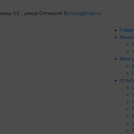
мыш 1/2 , улица Олтинсой 5
otolog@mail.ru
Главн
Ринох
Мои 
Услуг