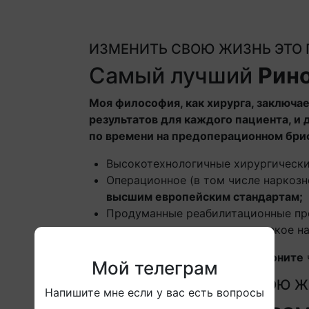
ИЗМЕНИТЬ СВОЮ ЖИЗНЬ ЭТО
Самый лучший
Рин
Моя философия, как хирурга, заключае
результатов для каждого пациента, и 
по времени на предоперационном бри
Высокотехнологичные хирургически
Операционное (в том числе наркоз
высшим европейским стандартам;
Продуманные реабилитационные пр
послеоперационное медицинское н
Самый лучший ринохирург
Позвоните
Мой телеграм
ИЗМЕНИТЬ СВОЮ Ж
Напишите мне если у вас есть вопросы