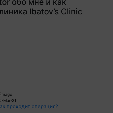
or обо мне и как
иника Ibatov’s Clinic
0-Mar-21
ак проходит операция?