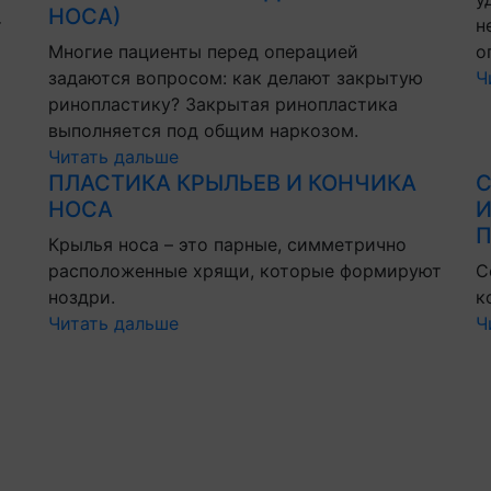
НОСА)
т
н
Многие пациенты перед операцией
о
задаются вопросом: как делают закрытую
Ч
ринопластику? Закрытая ринопластика
выполняется под общим наркозом.
Читать дальше
ПЛАСТИКА КРЫЛЬЕВ И КОНЧИКА
С
НОСА
И
П
Крылья носа – это парные, симметрично
расположенные хрящи, которые формируют
С
ноздри.
к
Читать дальше
Ч