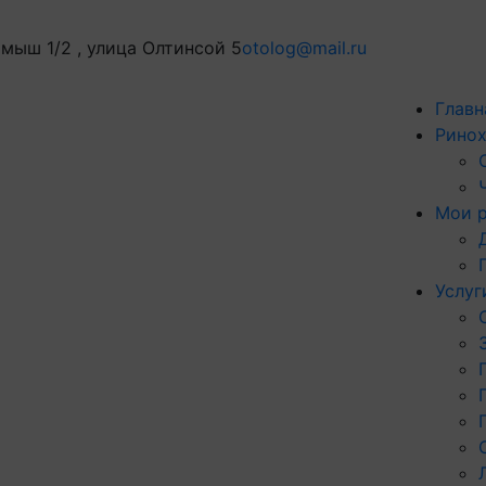
мыш 1/2 , улица Олтинсой 5
otolog@mail.ru
Главн
Ринох
Мои 
Услуг