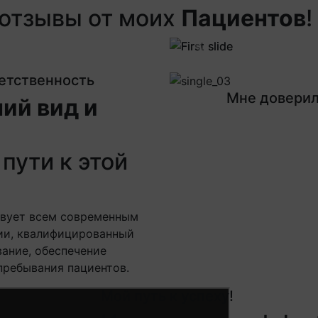
отзывы от моих
Пациентов
!
Next
Previous
Next
ветственность
Мне доверил
ий вид и
пути к этой
твует всем современным
ии, квалифицированный
ание, обеспечение
пребывания пациентов.
Мой путь к успеху!