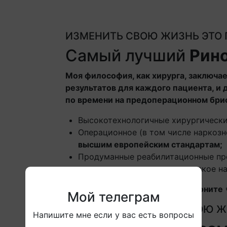
ИЗМЕНИТЬ СВОЮ ЖИЗНЬ ЭТО
Самый лучший
Рин
Моя философия, как хирурга, заключае
результатов для каждого пациента, и 
по времени на предоперационном бри
Высокотехнологичные хирургически
Операционное (в том числе наркоз
высшим европейским стандартам;
Продуманные реабилитационные пр
послеоперационное медицинское н
Самый лучший ринохирург
Позвоните
Мой телеграм
ИЗМЕНИТЬ СВОЮ Ж
Напишите мне если у вас есть вопросы