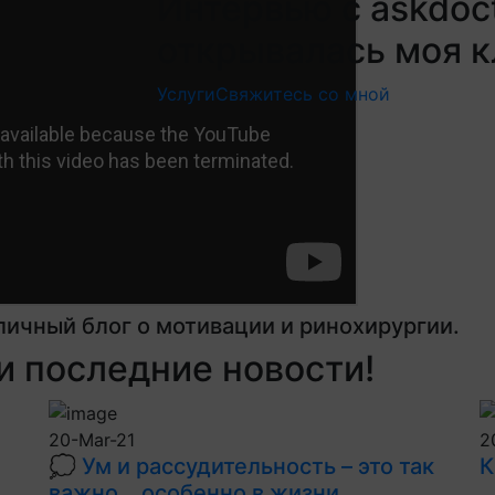
Интервью с askdoct
открывалась моя кл
Услуги
Свяжитесь со мной
личный блог о мотивации и ринохирургии.
 последние новости!
20-Mar-21
2
💭 Ум и рассудительность – это так
К
важно… особенно в жизни