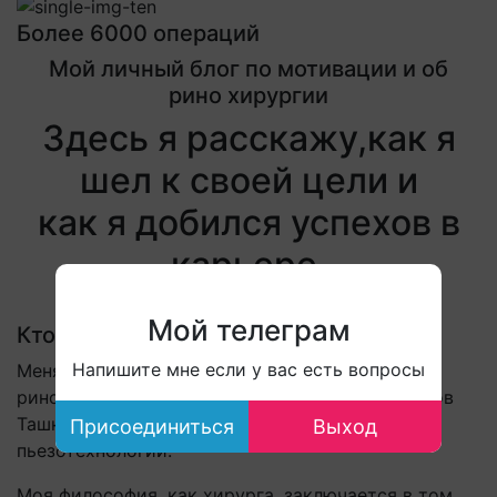
Более 6000 операций
Мой личный блог по мотивации и об
рино хирургии
Здесь я расскажу,как я
шел к своей цели и
как я добился успехов в
карьере.
Перейти к блогу
Мой телеграм
Кто я?
Напишите мне если у вас есть вопросы
Меня зовут Нодир Ибатов. Я отоларинголог-
ринохирург. В отличии от большинства хирургов
Ташкента,наша команда работает по
Присоединиться
Выход
пьезотехнологии.
Моя философия, как хирурга, заключается в том,