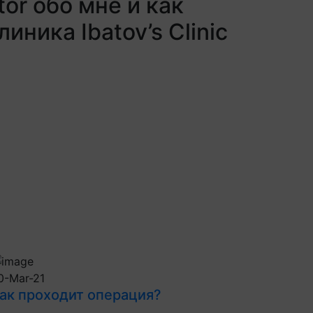
or обо мне и как
иника Ibatov’s Clinic
0-Mar-21
ак проходит операция?