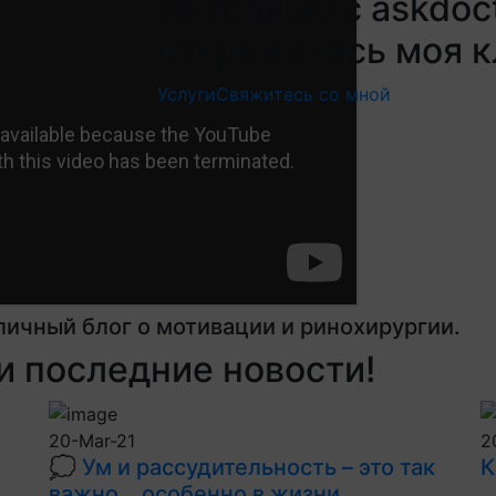
Интервью с askdoct
открывалась моя кл
Услуги
Свяжитесь со мной
личный блог о мотивации и ринохирургии.
 последние новости!
20-Mar-21
2
💭 Ум и рассудительность – это так
К
важно… особенно в жизни