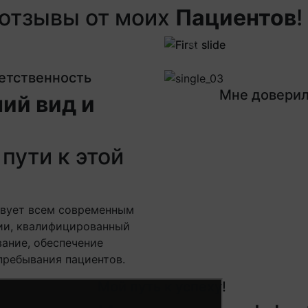
отзывы от моих
Пациентов
!
Next
Previous
Next
ветственность
Мне доверил
ий вид и
пути к этой
твует всем современным
ии, квалифицированный
ание, обеспечение
пребывания пациентов.
Мой путь к успеху!