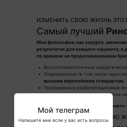
ИЗМЕНИТЬ СВОЮ ЖИЗНЬ ЭТО
Самый лучший
Рин
Моя философия, как хирурга, заключае
результатов для каждого пациента, и 
по времени на предоперационном бри
Высокотехнологичные хирургически
Операционное (в том числе наркоз
высшим европейским стандартам;
Продуманные реабилитационные пр
послеоперационное медицинское н
Самый лучший ринохирург
Позвоните
Мой телеграм
ИЗМЕНИТЬ СВОЮ Ж
Напишите мне если у вас есть вопросы