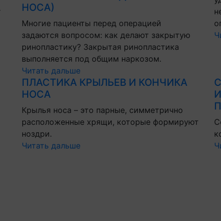
НОСА)
т
н
Многие пациенты перед операцией
о
задаются вопросом: как делают закрытую
Ч
ринопластику? Закрытая ринопластика
выполняется под общим наркозом.
Читать дальше
ПЛАСТИКА КРЫЛЬЕВ И КОНЧИКА
С
НОСА
И
П
Крылья носа – это парные, симметрично
расположенные хрящи, которые формируют
С
ноздри.
к
Читать дальше
Ч