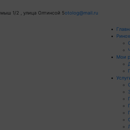
мыш 1/2 , улица Олтинсой 5
otolog@mail.ru
Главн
Ринох
Мои 
Услуг